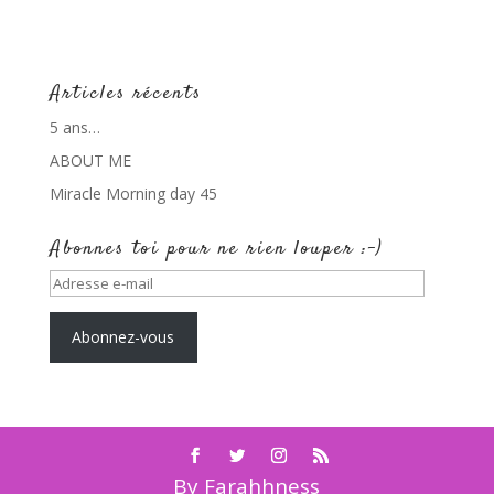
Articles récents
5 ans…
ABOUT ME
Miracle Morning day 45
Abonnes toi pour ne rien louper :-)
Adresse
e-
mail
Abonnez-vous
By Farahhness