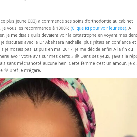
ouce plus jeune 🤦🏻‍♀️) a commencé ses soins d’orthodontie au cabinet
is, je vous les recommande à 1000%
(Clique ici pour voir leur site)
. A
er, je me disais qu’ils devaient voir la catastrophe en voyant mes den
je discutais avec le Dr Abehsera Michelle, plus j’étais en confiance et
is je n’osais pas! Et puis en mai 2017, je me décide enfin! A la fin du
imerai avoir votre avis sur mes dents » 😅 Dans ses yeux, j’avais la ré
 » mais sans méchanceté aucune hein. Cette femme c’est un amour, je di
e 💜 Bref je m’égare.