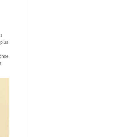
ts
 plus
ponse
s