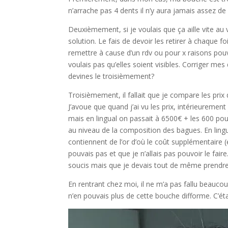
n’arrache pas 4 dents il n’y aura jamais assez de 
Deuxièmement, si je voulais que ça aille vite au 
solution. Le fais de devoir les retirer à chaque 
remettre à cause d’un rdv ou pour x raisons pouv
voulais pas qu’elles soient visibles. Corriger me
devines le troisièmement?
Troisièmement, il fallait que je compare les prix
J’avoue que quand j’ai vu les prix, intérieuremen
mais en lingual on passait à 6500€ + les 600 pour
au niveau de la composition des bagues. En lingua
contiennent de l’or d’où le coût supplémentaire (en
pouvais pas et que je n’allais pas pouvoir le faire.
soucis mais que je devais tout de même prendre 
En rentrant chez moi, il ne m’a pas fallu beauc
n’en pouvais plus de cette bouche difforme. C’était 