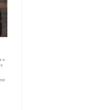
% si
re
anté
e