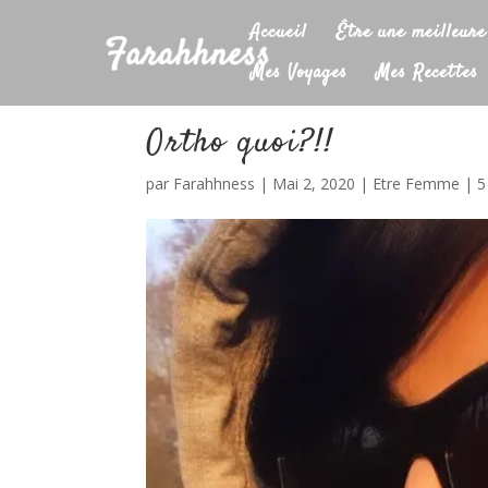
Accueil
Être une meilleure
Mes Voyages
Mes Recettes
Ortho quoi?!!
par
Farahhness
|
Mai 2, 2020
|
Etre Femme
|
5