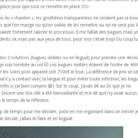
place pour que tout se remette en place 🤦🏻‍♀️
vu du « chantier », les gouttières transparentes ne seraient pas la bo
fois que l’on mange ou qu’on oublie de les remettre ou on ne veut pas l
aient fortement ralentir le processus. Il me fallait des bagues mais j
s dents ok mais pas aux yeux de tous, pour moi c’était trop! Du coup t
 des 2 solutions (bagues visibles ou en lingual) pour prendre une décis
t je suis tombée au sol 🤭 Les bagues visibles étaient de l’ordre de 40
 les soins post appareil soit 7100€ le tout. La différence de prix se si
l il y a contact avec la langue et pour éviter toute infection, les bag
fin si j’ai bien compris 😅). Sur le coup, j’avais dit au Dr que je ne
 Encore une fois elle a été bienveillante et m’a dit qu’il n’y avait aucun
le temps de la réflexion.
oup de temps pour me décider, juste en me regardant dans un miroir! J
décidé: j’allais le faire et en lingual!