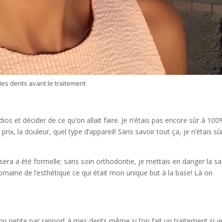
es dents avant le traitement
os et décider de ce qu’on allait faire. Je n’étais pas encore sûr à 100
rix, la douleur, quel type d’appareil! Sans savoir tout ça, je n’étais sû
sera a été formelle: sans soin orthodontie, je mettais en danger la s
maine de l’esthétique ce qui était mon unique but à la base! Là on
petite par rapport à mes dents même si l’on fait un traitement si j