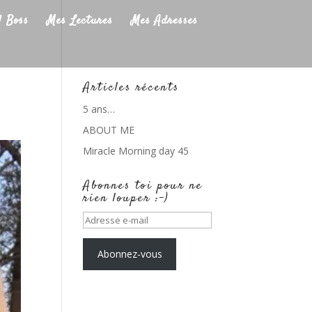
l Boss
Mes Lectures
Mes Adresses
Articles récents
5 ans…
ABOUT ME
Miracle Morning day 45
Abonnes toi pour ne
rien louper :-)
Adresse
e-
mail
Abonnez-vous