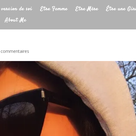
 version de soi
Etre Femme
Etre Mère
Être une Gir
About Me
 commentaires