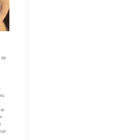
n de
s
 eu
rai
en
n
pour