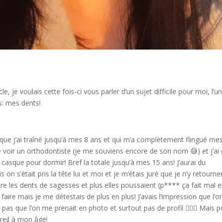
, je voulais cette fois-ci vous parler d’un sujet difficile pour moi, l’u
: mes dents!
♀️ que j’ai traîné jusqu’à mes 8 ans et qui m’a complètement flingué me
 voir un orthodontiste (je me souviens encore de son nom 😅) et j’ai
, casque pour dormir! Bref la totale jusqu’à mes 15 ans! J’aurai du
on s’était pris la tête lui et moi et je m’étais juré que je n’y retourne
core les dents de sagesses et plus elles poussaient (p**** ça fait mal 
é faire mais je me détestais de plus en plus! J’avais l’impression que l’o
pas que l’on me prenait en photo et surtout pas de profil 🤦🏻‍♀️ Mais 
areil à mon âge!