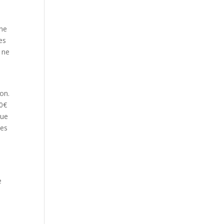
nne
es
e ne
u
ion.
00€
tue
ues
e