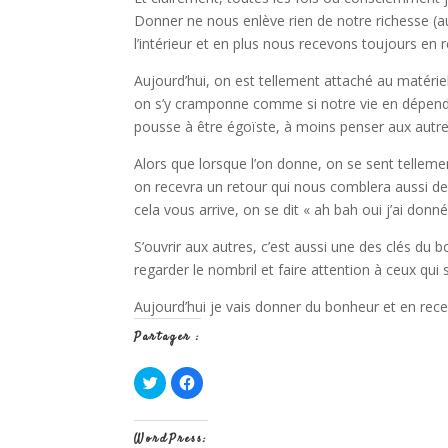
Donner ne nous enlève rien de notre richesse (a
l’intérieur et en plus nous recevons toujours en r
Aujourd’hui, on est tellement attaché au matériel
on s’y cramponne comme si notre vie en dépendait
pousse à être égoïste, à moins penser aux autr
Alors que lorsque l’on donne, on se sent tellemen
on recevra un retour qui nous comblera aussi de 
cela vous arrive, on se dit « ah bah oui j’ai donné
S’ouvrir aux autres, c’est aussi une des clés du
regarder le nombril et faire attention à ceux qui
Aujourd’hui je vais donner du bonheur et en recev
Partager :
C
C
l
l
i
i
q
q
u
u
WordPress:
e
e