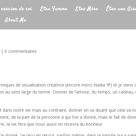
 version de soi
Etre Femme
Etre Mère
Être une Gir
About Me
3
|
0 commentaires
hniques de visualisation créatrice (encore merci Nadia 💜) et je viens 
u don au sens large du terme. Donner de l’amour, du temps, un cadeau,
t dans notre vie mais au contraire, donner en se disant que cela va n
ment, de la part de la personne à qui l’on a donné, mais le fait de don
me, la vie fera que nous aussi on recevra du bonheur.
ai donné, j’ai reçu en retour, parfois même, dans la minute qui a suivi