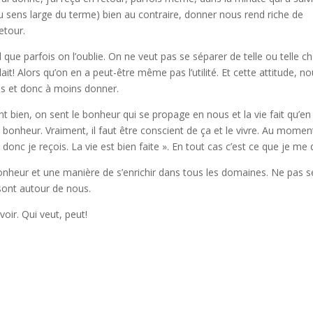
u sens large du terme) bien au contraire, donner nous rend riche de
etour.
 que parfois on l’oublie. On ne veut pas se séparer de telle ou telle c
! Alors qu’on en a peut-être même pas l’utilité. Et cette attitude, n
es et donc à moins donner.
t bien, on sent le bonheur qui se propage en nous et la vie fait qu’en
bonheur. Vraiment, il faut être conscient de ça et le vivre. Au momen
 donc je reçois. La vie est bien faite ». En tout cas c’est ce que je me d
 bonheur et une manière de s’enrichir dans tous les domaines. Ne pas s
 sont autour de nous.
oir. Qui veut, peut!