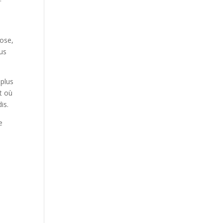
hose,
ous
 plus
t où
is.
e