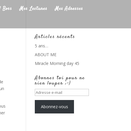
l Boss
Mes Lectures
Mes Adresses
Articles récents
5 ans…
ABOUT ME
Miracle Morning day 45
Abonnes toi pour ne
de
rien louper :-)
 un
Adresse
e-
mail
ous
Abonnez-vous
ner
.