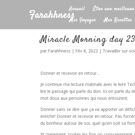
Accueil
Être une meilleure
Mes Voyages
Mes Recettes
Miracle Morning day 2
par
Farahhness
|
Fév 8, 2022
|
Travailler sur soi
Donner et recevoir en retour…
Je continue ma lecture matinale avec le livre Tec
lire le passage qui parle du don. Ici on parle d
mot doux aux personnes qui nous entourent.
Donner sans se dire que ça va apporter un défici
enrichir! Donner et recevoir en retour. Pas forcé
du bonheur autour de soi, quel qu’en soit sa for
Et clairement, toutes les fois où consciemment j’