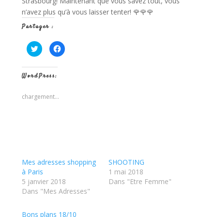
Strasbourg! Maintenant que vous savez tout, vous
n’avez plus qu’à vous laisser tenter! 🌹🌹🌹
Partager :
C
C
l
l
i
i
q
q
u
u
WordPress:
e
e
z
z
p
p
o
o
chargement…
u
u
r
r
p
p
a
a
r
r
t
t
a
a
g
g
e
e
r
r
s
s
Mes adresses shopping
SHOOTING
u
u
r
r
à Paris
1 mai 2018
T
F
5 janvier 2018
w
a
Dans "Etre Femme"
i
c
Dans "Mes Adresses"
t
e
t
b
e
o
r
o
Bons plans 18/10
(
k