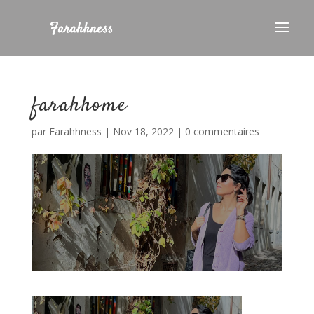
farahhome
par
Farahhness
|
Nov 18, 2022
|
0 commentaires