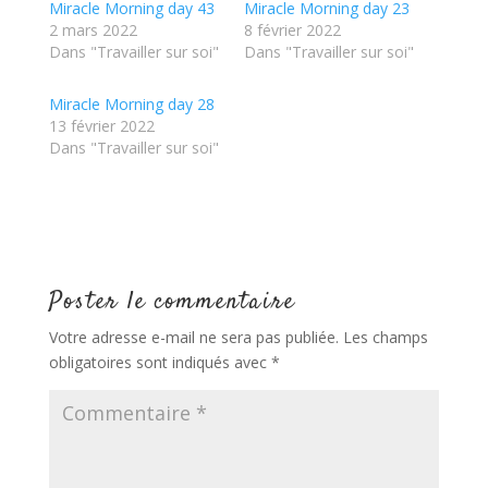
Miracle Morning day 43
Miracle Morning day 23
u
u
r
r
2 mars 2022
8 février 2022
T
F
Dans "Travailler sur soi"
w
a
Dans "Travailler sur soi"
i
c
t
e
t
b
Miracle Morning day 28
e
o
r
o
13 février 2022
(
k
o
(
Dans "Travailler sur soi"
u
o
v
u
r
v
e
r
d
e
a
d
n
a
s
n
u
s
n
u
e
n
Poster le commentaire
n
e
o
n
u
o
Votre adresse e-mail ne sera pas publiée.
Les champs
v
u
e
v
obligatoires sont indiqués avec
*
l
e
l
l
e
l
f
e
e
f
n
e
ê
n
t
ê
r
t
e
r