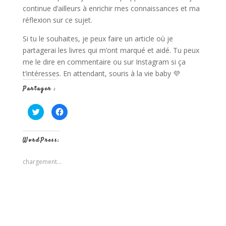
continue d’ailleurs à enrichir mes connaissances et ma
réflexion sur ce sujet.
Si tu le souhaites, je peux faire un article où je
partagerai les livres qui m’ont marqué et aidé. Tu peux
me le dire en commentaire ou sur Instagram si ça
t’intéresses. En attendant, souris à la vie baby 💜
Partager :
C
C
l
l
i
i
q
q
u
u
WordPress:
e
e
z
z
p
p
o
o
chargement…
u
u
r
r
p
p
a
a
r
r
t
t
a
a
g
g
e
e
r
r
s
s